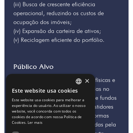
(iii) Busca de crescente eficiência
operacional, reduzindo os custos de
ocupação dos imóveis;
(iv) Expansão da carteira de ativos;
(v) Reciclagem eficiente do portfólio.
Público Alvo
×
O Fundo é destinado a pessoas físicas e
jurídicas, residentes e domiciliadas no
Este website usa cookies
PORTUGUESE
Brasil, investidores institucionais e fundos
Este website usa cookies para melhorar a
ENGLISH
experiência do usuário. Ao utilizar o nosso
de investimento, bem como investidores
website, você concorda com todos os
não residentes, observadas as normas
cookies de acordo com nossa Política de
Cookies.
Ler mais
aplicáveis e as restrições emanadas pela