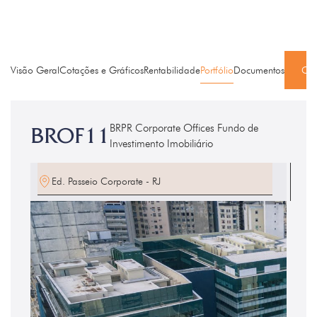
Visão Geral
Cotações e Gráficos
Rentabilidade
Portfólio
Documentos
Cad
BRPR Corporate Offices Fundo de
BROF11
Investimento Imobiliário
Ed. Passeio Corporate - RJ