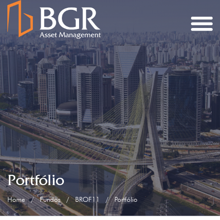
Portfólio
Home
/
Fundos
/
BROF11
/
Portfólio