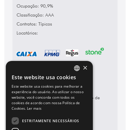
Ocupação: 90,9%
Classificação: AAA
Contratos: Típicos
Locatários:
×
Este website usa cookies
PORTUGUESE
Este website usa cookies para melhorar a
ENGLISH
experiência do usuário. Ao utilizar o nosso
Endereço: Rua do Passeio, 38/40 – Rio de
website, você concorda com todos os
cookies de acordo com nossa Política de
Janeiro
Cookies.
Ler mais
ESTRITAMENTE NECESSÁRIOS
Ver localização