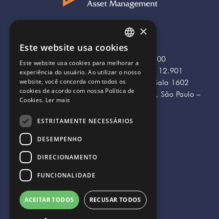
×
Este website usa cookies
BGR Asset Management Ltda.
PORTUGUESE
CNPJ/ME nº 48.730.767/0001-00
Este website usa cookies para melhorar a
ENGLISH
Avenida das Nações Unidas, nº 12.901
experiência do usuário. Ao utilizar o nosso
website, você concorda com todos os
CENU Torre Oeste, 16º andar, Sala 1602
cookies de acordo com nossa Política de
Brooklin Novo, CEP 04578-910, São Paulo –
Cookies.
Ler mais
São Paulo
ESTRITAMENTE NECESSÁRIOS
Siga nossas redes sociais:
DESEMPENHO
DIRECIONAMENTO
FUNCIONALIDADE
ACEITAR TODOS
RECUSAR TODOS