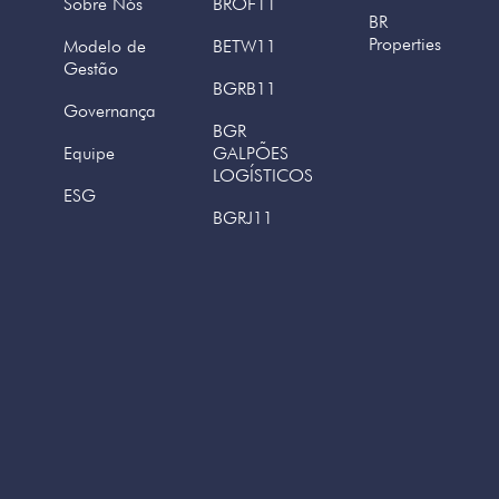
Sobre Nós
BROF11
BR
Properties
Modelo de
BETW11
Gestão
BGRB11
Governança
BGR
Equipe
GALPÕES
LOGÍSTICOS
ESG
BGRJ11