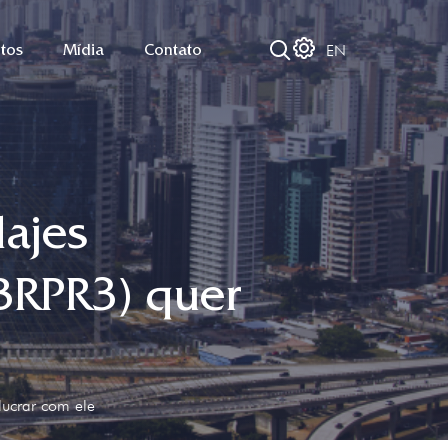
EN
tos
Mídia
Contato
lajes
(BRPR3) quer
lucrar com ele