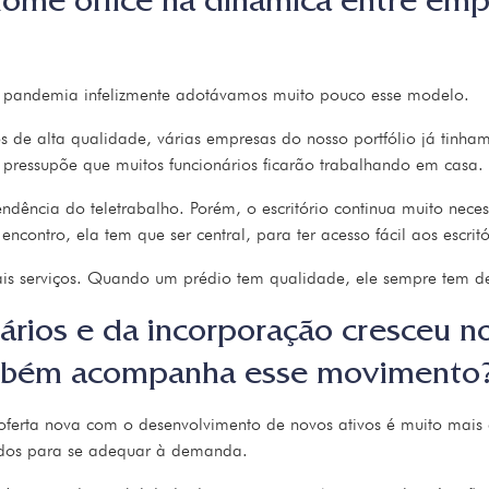
ome office na dinâmica entre empr
a pandemia infelizmente adotávamos muito pouco esse modelo.
de alta qualidade, várias empresas do nosso portfólio já tinham
ue pressupõe que muitos funcionários ficarão trabalhando em casa.
dência do teletrabalho. Porém, o escritório continua muito neces
ncontro, ela tem que ser central, para ter acesso fácil aos escritó
mais serviços. Quando um prédio tem qualidade, ele sempre tem 
iários e da incorporação cresceu n
também acompanha esse movimento
oferta nova com o desenvolvimento de novos ativos é muito mais c
tados para se adequar à demanda.