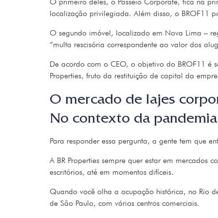
O primeiro deles, o Passeio Corporate, fica na p
localização privilegiada. Além disso, o BROF11 p
O segundo imóvel, localizado em Nova Lima – reg
“multa rescisória correspondente ao valor dos alug
De acordo com o CEO, o objetivo do BROF11 é ser
Properties, fruto da restituição de capital da emp
O mercado de lajes corpor
No contexto da pandemia, 
Para responder essa pergunta, a gente tem que e
A BR Properties sempre quer estar em mercados c
escritórios, até em momentos difíceis.
Quando você olha a ocupação histórica, no Rio de J
de São Paulo, com vários centros comerciais.