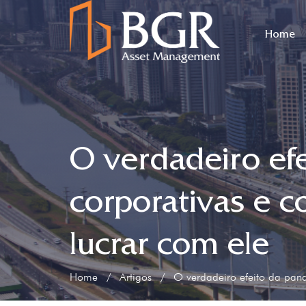
Home
O verdadeiro efe
corporativas e c
lucrar com ele
Home
/
Artigos
/
O verdadeiro efeito da pand