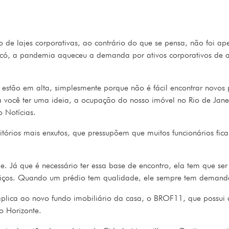
de lajes corporativas, ao contrário do que se pensa, não foi ap
ó, a pandemia aqueceu a demanda por ativos corporativos de alto
estão em alta, simplesmente porque não é fácil encontrar novos 
a você ter uma ideia, a ocupação do nosso imóvel no Rio de Ja
o Notícias.
itórios mais enxutos, que pressupõem que muitos funcionários f
 Já que é necessário ter essa base de encontro, ela tem que ser ce
rviços. Quando um prédio tem qualidade, ele sempre tem demanda
aplica ao novo fundo imobiliário da casa, o BROF11, que possui 
o Horizonte.