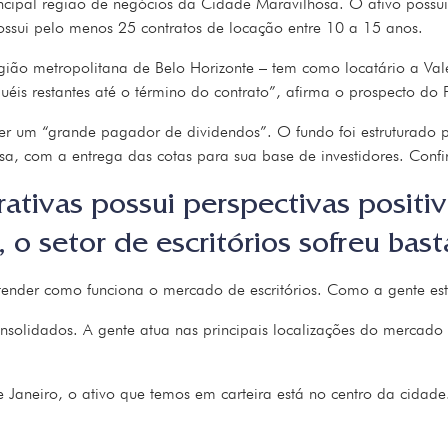
rincipal região de negócios da Cidade Maravilhosa. O ativo poss
ossui pelo menos 25 contratos de locação entre 10 a 15 anos.
ião metropolitana de Belo Horizonte – tem como locatário a Val
uéis restantes até o término do contrato”, afirma o prospecto do F
 um “grande pagador de dividendos”. O fundo foi estruturado pa
resa, com a entrega das cotas para sua base de investidores. Confi
ativas possui perspectivas positi
o setor de escritórios sofreu bast
ntender como funciona o mercado de escritórios. Como a gente e
onsolidados. A gente atua nas principais localizações do merca
aneiro, o ativo que temos em carteira está no centro da cidade. 