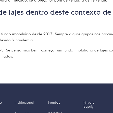
vará o mercado: se o preço for bom de venda, a gente vende.
de lajes dentro deste contexto de
um fundo imobiliário desde 2017. Sempre alguns grupos nos proc
 devido à pandemia.
3. Se pensarmos bem, começar um fundo imobiliário de lajes co
ontados.
e
Institucional
Fundos
Private
Equity