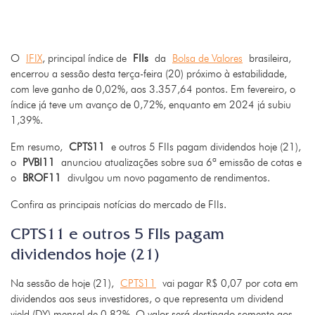
O
IFIX
, principal índice de
FIIs
da
Bolsa de Valores
brasileira,
encerrou a sessão desta terça-feira (20) próximo à estabilidade,
com leve ganho de 0,02%, aos 3.357,64 pontos. Em fevereiro, o
índice já teve um avanço de 0,72%, enquanto em 2024 já subiu
1,39%.
Em resumo,
CPTS11
e outros 5 FIIs pagam dividendos hoje (21),
o
PVBI11
anunciou atualizações sobre sua 6ª emissão de cotas e
o
BROF11
divulgou um novo pagamento de rendimentos.
Confira‌‌ ‌‌as‌‌ ‌‌principais‌‌ ‌‌notícias‌‌ ‌‌do‌‌ ‌‌mercado‌‌ ‌‌de‌‌ ‌‌FIIs.
CPTS11 e outros 5 FIIs pagam
dividendos hoje (21)
Na sessão de hoje (21),
CPTS11
vai pagar R$ 0,07 por cota em
dividendos aos seus investidores, o que representa um dividend
yield (DY) mensal de 0,82%. O valor será destinado somente aos