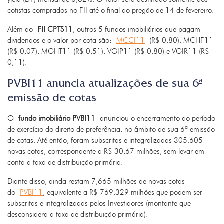
cotistas comprados no FII até o final do pregão de 14 de fevereiro.
Além do
FII CPTS11
, outros 5 fundos imobiliários que pagam
dividendos e o valor por cota são:
MCCI11
(R$ 0,80), MCHF11
(R$ 0,07), MGHT11 (R$ 0,51), VGIP11 (R$ 0,80) e VGIR11 (R$
0,11).
PVBI11 anuncia atualizações de sua 6ª
emissão de cotas
O
fundo imobiliário PVBI11
anunciou o encerramento do período
de exercício do direito de preferência, no âmbito de sua 6ª emissão
de cotas. Até então, foram subscritas e integralizadas 305.605
novas cotas, correspondente a R$ 30,67 milhões, sem levar em
conta a taxa de distribuição primária.
Diante disso, ainda restam 7,665 milhões de novas cotas
do
PVBI11
, equivalente a R$ 769,329 milhões que podem ser
subscritas e integralizadas pelos Investidores (montante que
desconsidera a taxa de distribuição primária).