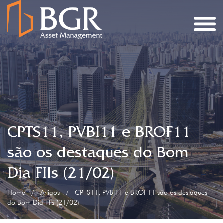
CPTS11, PVBI11 e BROF11
são os destaques do Bom
Dia FIIs (21/02)
Home
/
Artigos
/
CPTS11, PVBI11 e BROF11 são os destaques
do Bom Dia FIIs (21/02)