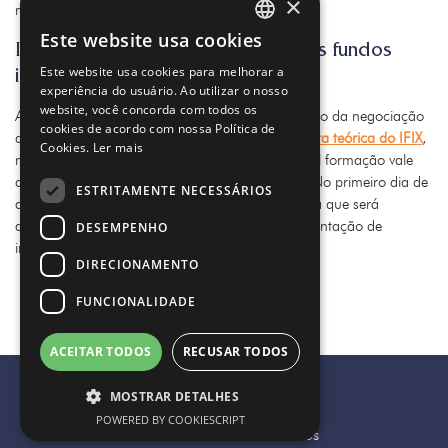
×
mil.
Este website usa cookies
IFIX: como é formado o índice dos fundos
PORTUGUESE
Este website usa cookies para melhorar a
imobiliários
ENGLISH
experiência do usuário. Ao utilizar o nosso
website, você concorda com todos os
A composição do valor é feita a partir do resultado da negociação
cookies de acordo com nossa Política de
de 108 fundos imobiliários que formam a
carteira teórica do IFIX
,
Cookies.
Ler mais
modificada a cada quatro meses pela B3. A atual formação vale
desde o dia 2 de janeiro e vai até o fim de abril. No primeiro dia de
ESTRITAMENTE NECESSÁRIOS
abril. a Bolsa divulga a primeira prévia da carteira que será
adotada a partir de maio, para facilitar a movimentação de
DESEMPENHO
investidores.
DIRECIONAMENTO
FUNCIONALIDADE
ACEITAR TODOS
RECUSAR TODOS
Termos & Condições de Uso
MOSTRAR DETALHES
Powered by MZ
POWERED BY COOKIESCRIPT
Todos os direitos reservados