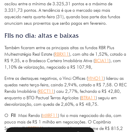
oscilou entre a mínima de 3.325,31 pontos e a máxima de
3.331,73 pontos. A tendência é que o mercado seja mais
aquecido nesta quarta-feira (31), quando boa parte dos fundos
anunciam seus proventos que serão pagos em fevereiro.
FIIs no dia: altas e baixas
Também ficaram entre os principais altas os fundos RBR Plus
Multiestratégia Real Estate (
RBRX11
), com alta de 1,52%, cotado a
R$ 9,35, e o Bradesco Carteira Imobiliária Ativa (
BCIA11
), com
1,10% de valorização, negociado a R$ 107,98,
Entre os destaques negativos, o Vinci Offices (
VINO11
) liderou as
quedas nesta terça-feira, caindo 2,94%, cotado a R$ 7,58. O REC
Renda Imobiliária (
RECT11
) caiu 2,77%, fechando a R$ 42,80,
enquanto o BTG Pactual Terras Agrícolas (
BTRA11
) seguiu em
desvalorização, com queda de 2,60%, a R$ 48,75.
O
FII
Maxi Renda (
MXRF11
) foi o mais negociado do dia, com
pouco mais de R$ 1 milhão em negociações. O Capitânia
Securities II (
CPTS11
) veio em seguida, com volume de R$ 815,2