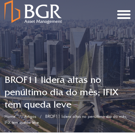
BROF11 lidera altas no
penúltimo dia do mês; IFIX
tem queda leve
Home
/
Artigos
/
BROF11 lidera altas no penúltimo dia do mês;
IFIX tem queda leve