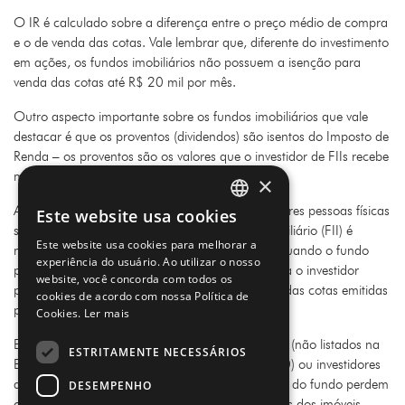
O IR é calculado sobre a diferença entre o preço médio de compra
e o de venda das cotas. Vale lembrar que, diferente do investimento
em ações, os fundos imobiliários não possuem a isenção para
venda das cotas até R$ 20 mil por mês.
Outro aspecto importante sobre os fundos imobiliários que vale
destacar é que os proventos (dividendos) são isentos do Imposto de
Renda – os proventos são os valores que o investidor de FIIs recebe
mensalmente na sua conta corrente.
×
A isenção do IR sobre rendimentos para investidores pessoas físicas
Este website usa cookies
PORTUGUESE
só é válida quando o fundo de investimento imobiliário (FII) é
Este website usa cookies para melhorar a
negociado na Bolsa (B3). Essa isenção é válida quando o fundo
ENGLISH
experiência do usuário. Ao utilizar o nosso
possui pelo menos 50 cotistas (no mínimo) e para o investidor
website, você concorda com todos os
pessoa física que detenha, no máximo, até 10% das cotas emitidas
cookies de acordo com nossa Política de
pelo fundo.
Cookies.
Ler mais
Em outras palavras, fundos imobiliários fechados (não listados na
ESTRITAMENTE NECESSÁRIOS
Bolsa), fundos com poucos cotistas (menos de 50) ou investidores
que tenham uma fatia de mais de 10% das cotas do fundo perdem
DESEMPENHO
o benefício da isenção fiscal sobre os rendimentos dos imóveis.